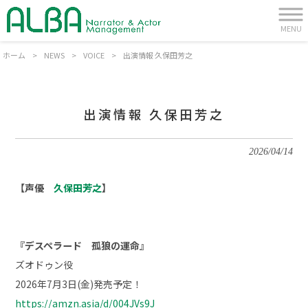
MENU
ホーム
>
NEWS
>
VOICE
>
出演情報 久保田芳之
出演情報 久保田芳之
2026/04/14
【声優
久保田芳之
】
『デスペラード 孤狼の運命』
ズオドゥン
役
2026年7月3日
(金
)発売予定
！
https://amzn.asia/d/004JVs9J