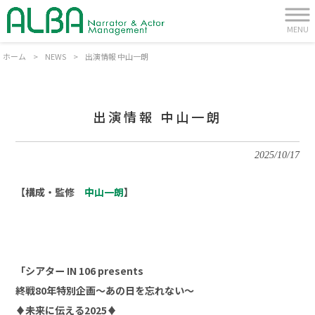
MENU
ホーム
>
NEWS
>
出演情報 中山一朗
出演情報 中山一朗
2025/10/17
【構成・監修
中山一朗
】
「シアター IN 106 presents
終戦80年特別企画～あの日を忘れない～
♦未来に伝える2025♦