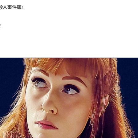
殺人事件簿
』
！