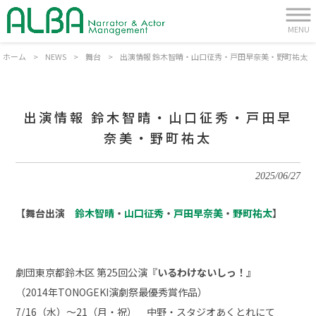
MENU
ホーム
>
NEWS
>
舞台
>
出演情報 鈴木智晴・山口征秀・戸田早奈美・野町祐太
出演情報 鈴木智晴・山口征秀・戸田早
奈美・野町祐太
2025/06/27
【舞台出演
鈴木智晴
・
山口征秀
・
戸田早奈美
・
野町祐太
】
劇団東京都鈴木区 第25回公演『
いるわけないしっ！』
（2014年TONOGEKI演劇祭最優秀賞作品）
7/16（水）～21（月・祝） 中野・スタジオあくとれにて