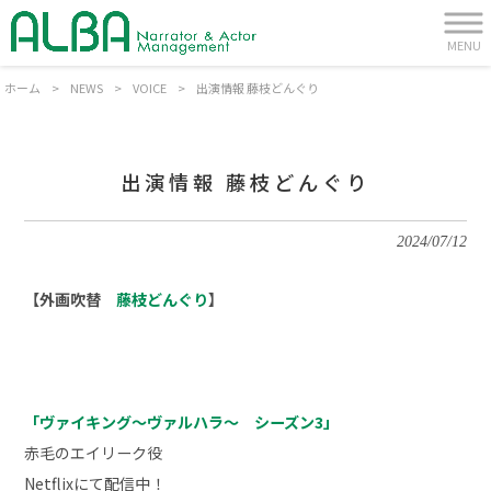
MENU
ホーム
>
NEWS
>
VOICE
>
出演情報 藤枝どんぐり
出演情報 藤枝どんぐり
2024/07/12
【外画吹替
藤枝どんぐり
】
「ヴァイキング～ヴァルハラ～ シーズン3」
赤毛のエイリーク
役
Netflixにて配信中！