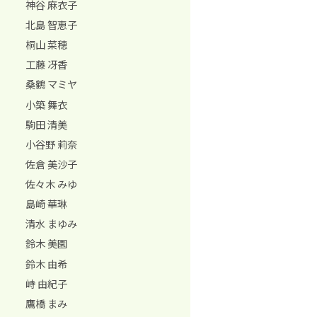
神谷 麻衣子
北島 智恵子
桐山 菜穂
工藤 冴香
桑鶴 マミヤ
小築 舞衣
駒田 清美
小谷野 莉奈
佐倉 美沙子
佐々木 みゆ
島崎 華琳
清水 まゆみ
鈴木 美園
鈴木 由希
峙 由紀子
鷹橋 まみ