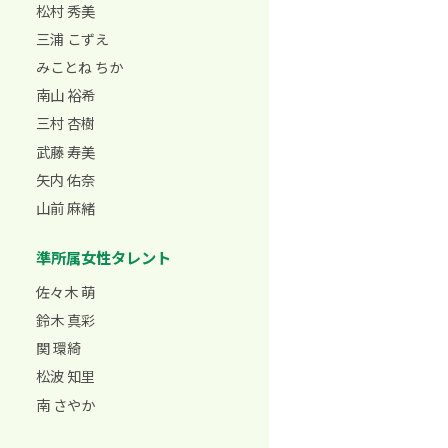
松村 秀美
三浦 こずえ
みことね ちか
南山 裕希
三村 杏樹
武藤 寿美
矢内 佑奈
山前 麻緒
準所属女性タレント
佐々木 萌
鈴木 真彩
関 環綺
松波 知里
南 さやか