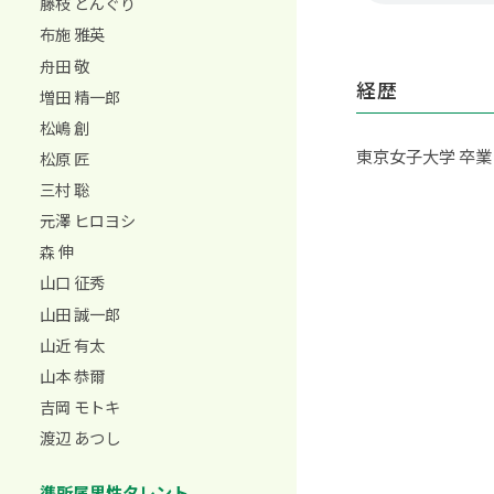
藤枝 どんぐり
布施 雅英
舟田 敬
経歴
増田 精一郎
松嶋 創
東京女子大学 卒業
松原 匠
三村 聡
元澤 ヒロヨシ
森 伸
山口 征秀
山田 誠一郎
山近 有太
山本 恭爾
吉岡 モトキ
渡辺 あつし
準所属男性タレント