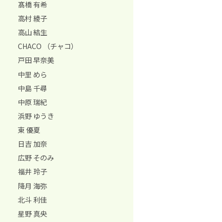
髙橋 有希
高村 綾子
高山 結生
CHACO （チャコ）
戸田 早奈美
中里 めら
中島 千尋
中原 瑞紀
浜野 ゆうき
東 優夏
日吉 加奈
広野 そのみ
福井 玲子
降月 海弥
北斗 利佳
星野 真央