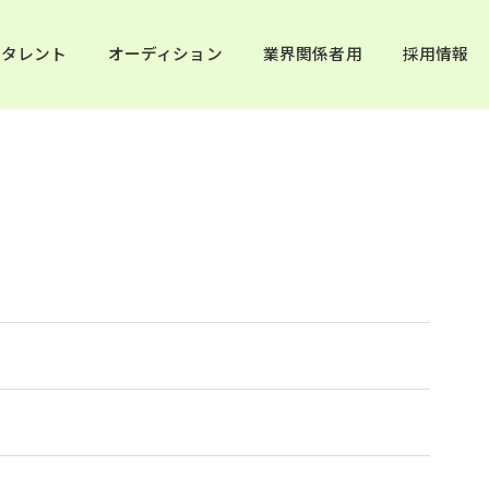
タレント
オーディション
業界関係者用
採用情報
日