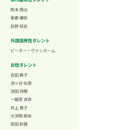
熊本 西太
東郷 優弥
兵野 柾史
外国語男性タレント
ピーター・ヴァンガーム
女性タレント
会田 典子
池ヶ谷 佑香
池田 詩穂
一龍斎 貞奈
井上 貴子
大須賀 麻央
恩田 紗綾