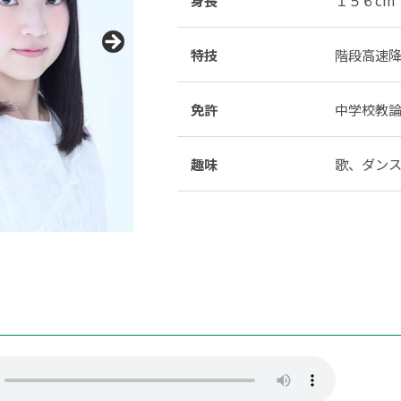
特技
階段高速
免許
中学校教
趣味
歌、ダン