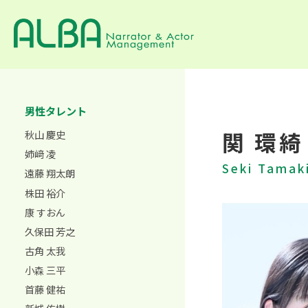
男性タレント
関 環綺
秋山 慶史
姉﨑 凌
Seki Tamak
遠藤 翔太朗
株田 裕介
康 すおん
久保田 芳之
古角 太我
小森 三平
首藤 健祐