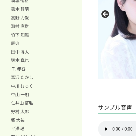
新城 侑樹
鈴木 智晴
高野 力哉
瀧村 直樹
竹下 知雄
辰典
田中 博太
塚本 真也
Ｔ. 赤谷
富沢 たかし
中川 むっく
中山 一朗
仁井山 征弘
サンプル音声
野村 太郎
響 大祐
平澤 瑤