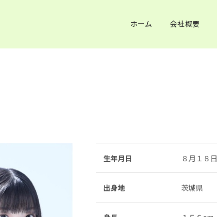
ホーム
会社概要
i
生年月日
８月１８
出身地
茨城県
身長
１５６cm