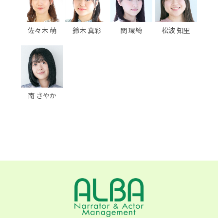
佐々木 萌
鈴木 真彩
関 環綺
松波 知里
南 さやか