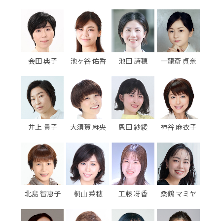
会田 典子
池ヶ谷 佑香
池田 詩穂
一龍斎 貞奈
井上 貴子
大須賀 麻央
恩田 紗綾
神谷 麻衣子
北島 智恵子
桐山 菜穂
工藤 冴香
桑鶴 マミヤ