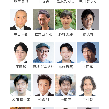
塚本 真也
Ｔ. 赤谷
富沢 たかし
中川 むっく
中山 一朗
仁井山 征弘
野村 太郎
響 大祐
平澤 瑤
藤枝 どんぐり
布施 雅英
舟田 敬
増田 精一郎
松嶋 創
松原 匠
三村 聡