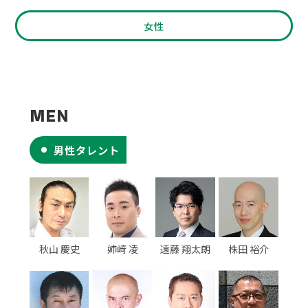
女性
MEN
男性タレント
秋山 慶史
姉﨑 凌
遠藤 翔太朗
株田 裕介