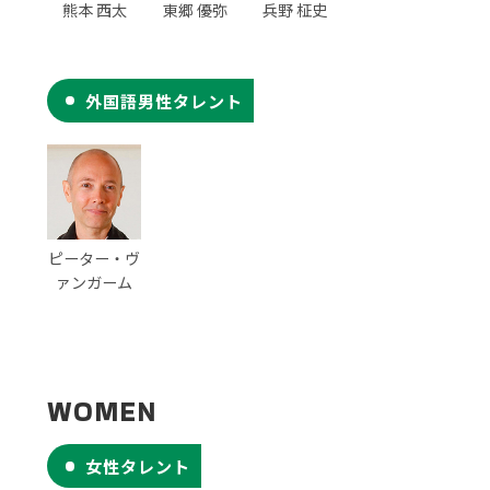
熊本 西太
東郷 優弥
兵野 柾史
外国語男性タレント
ピーター・ヴ
ァンガーム
WOMEN
女性タレント