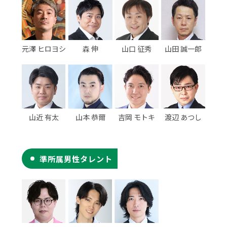
元澤 ヒロヨシ
森 伸
山口 征秀
山田 誠一郎
山近 有太
山本 恭爾
吉岡 モトキ
渡辺 あつし
準所属男性タレント