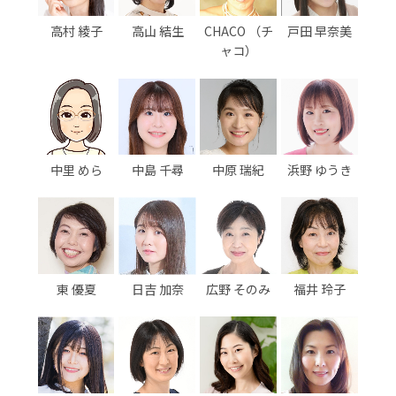
高村 綾子
高山 結生
CHACO （チ
戸田 早奈美
ャコ）
中里 めら
中島 千尋
中原 瑞紀
浜野 ゆうき
東 優夏
日吉 加奈
広野 そのみ
福井 玲子