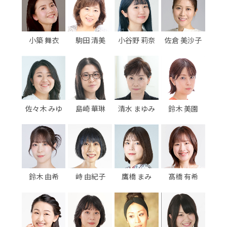
小築 舞衣
駒田 清美
小谷野 莉奈
佐倉 美沙子
佐々木 みゆ
島崎 華琳
清水 まゆみ
鈴木 美園
鈴木 由希
峙 由紀子
鷹橋 まみ
髙橋 有希