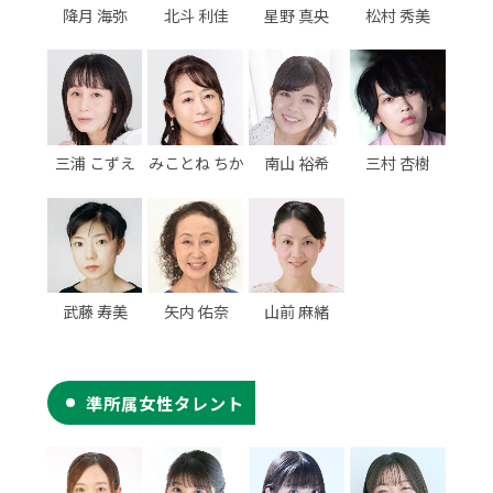
降月 海弥
北斗 利佳
星野 真央
松村 秀美
三浦 こずえ
みことね ちか
南山 裕希
三村 杏樹
武藤 寿美
矢内 佑奈
山前 麻緒
準所属女性タレント