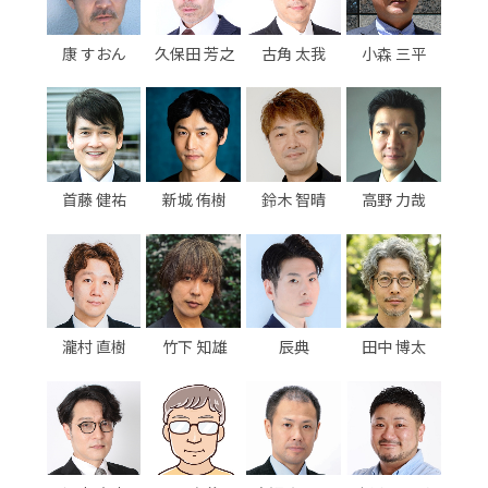
康 すおん
久保田 芳之
古角 太我
小森 三平
首藤 健祐
新城 侑樹
鈴木 智晴
高野 力哉
瀧村 直樹
竹下 知雄
辰典
田中 博太