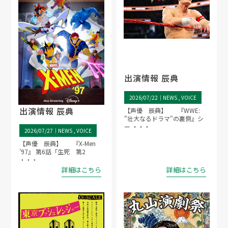
出演情報 辰典
2026/07/22｜
NEWS
VOICE
出演情報 辰典
【声優 辰典】 『WWE:
"壮大なるドラマ"の裏側』シ
ー ・・・
2026/07/27｜
NEWS
VOICE
【声優 辰典】 『X-Men
’97』 第6話「生死 第2
・・・
詳細はこちら
詳細はこちら