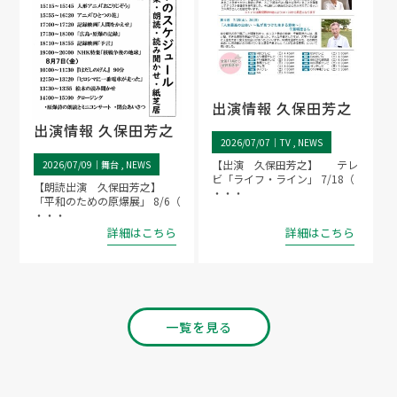
出演情報 久保田芳之
出演情報 久保田芳之
2026/07/07｜
TV
NEWS
【出演 久保田芳之】 テレ
2026/07/09｜
舞台
NEWS
ビ「ライフ・ライン」 7/18（
【朗読出演 久保田芳之】
・・・
「平和のための原爆展」 8/6（
・・・
詳細はこちら
詳細はこちら
一覧を見る