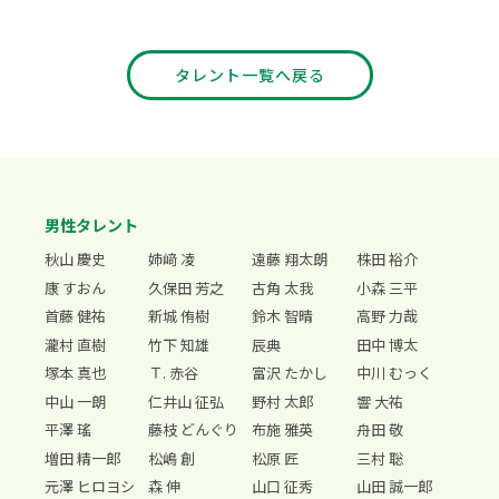
タレント一覧へ戻る
男性タレント
秋山 慶史
姉﨑 凌
遠藤 翔太朗
株田 裕介
康 すおん
久保田 芳之
古角 太我
小森 三平
首藤 健祐
新城 侑樹
鈴木 智晴
高野 力哉
瀧村 直樹
竹下 知雄
辰典
田中 博太
塚本 真也
Ｔ. 赤谷
富沢 たかし
中川 むっく
中山 一朗
仁井山 征弘
野村 太郎
響 大祐
平澤 瑤
藤枝 どんぐり
布施 雅英
舟田 敬
増田 精一郎
松嶋 創
松原 匠
三村 聡
元澤 ヒロヨシ
森 伸
山口 征秀
山田 誠一郎