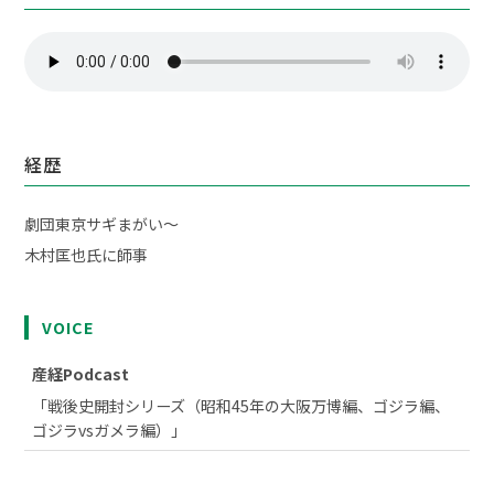
経歴
劇団東京サギまがい～
木村匡也氏に師事
VOICE
産経Podcast
「戦後史開封シリーズ（昭和45年の大阪万博編、ゴジラ編、
ゴジラvsガメラ編）」