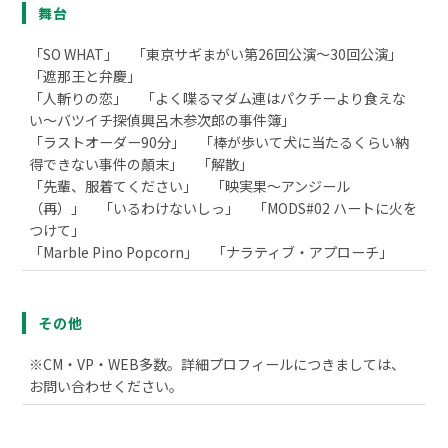
舞台
「SO WHAT」 「東京サギまがい第26回公演～30回公演」
「遮那王と弁慶」
「人斬りの恋」 「よく喋るマダム連はパクチーより食えな
い～バツイチ探偵興呂木参次郎の事件簿」
「ラストオーダー90分」 「棒が歩いて犬に当たるくらい納
得できない事件の顛末」 「解散」
「先輩、服着てください」 「映実果～アンジール
（再）」 「いるわけないしっ」 「MODS#02 ハートに火を
つけて」
「Marble Pino Popcorn」 「ナラティブ・アプローチ」
その他
※CM・VP・WEB多数。詳細プロフィールにつきましては、
お問い合わせください。