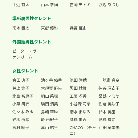
山近 有太
山本 恭爾
吉岡 モトキ
渡辺 あつし
準所属男性タレント
熊本 西太
東郷 優弥
兵野 柾史
外国語男性タレント
ピーター・ヴ
ァンガーム
女性タレント
会田 典子
池ヶ谷 佑香
池田 詩穂
一龍斎 貞奈
井上 貴子
大須賀 麻央
恩田 紗綾
神谷 麻衣子
北島 智恵子
桐山 菜穂
工藤 冴香
桑鶴 マミヤ
小築 舞衣
駒田 清美
小谷野 莉奈
佐倉 美沙子
佐々木 みゆ
島崎 華琳
清水 まゆみ
鈴木 美園
鈴木 由希
峙 由紀子
鷹橋 まみ
髙橋 有希
高村 綾子
高山 結生
CHACO （チャ
戸田 早奈美
コ）