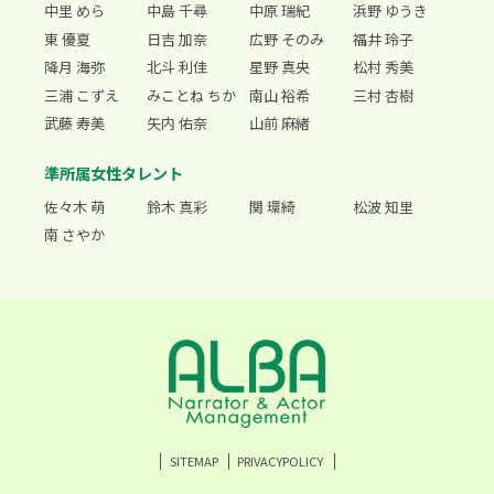
中里 めら
中島 千尋
中原 瑞紀
浜野 ゆうき
東 優夏
日吉 加奈
広野 そのみ
福井 玲子
降月 海弥
北斗 利佳
星野 真央
松村 秀美
三浦 こずえ
みことね ちか
南山 裕希
三村 杏樹
武藤 寿美
矢内 佑奈
山前 麻緒
準所属女性タレント
佐々木 萌
鈴木 真彩
関 環綺
松波 知里
南 さやか
SITEMAP
PRIVACYPOLICY