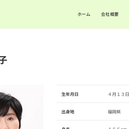
ホーム
会社概要
子
生年月日
４月１３
出身地
福岡県
身長
１５５cm