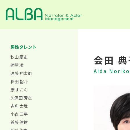
男性タレント
会田 典
秋山 慶史
姉﨑 凌
Aida Noriko
遠藤 翔太朗
株田 裕介
康 すおん
久保田 芳之
古角 太我
小森 三平
首藤 健祐