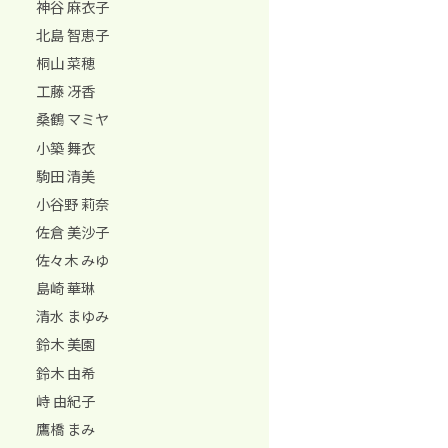
神谷 麻衣子
北島 智恵子
桐山 菜穂
工藤 冴香
桑鶴 マミヤ
小築 舞衣
駒田 清美
小谷野 莉奈
佐倉 美沙子
佐々木 みゆ
島崎 華琳
清水 まゆみ
鈴木 美園
鈴木 由希
峙 由紀子
鷹橋 まみ