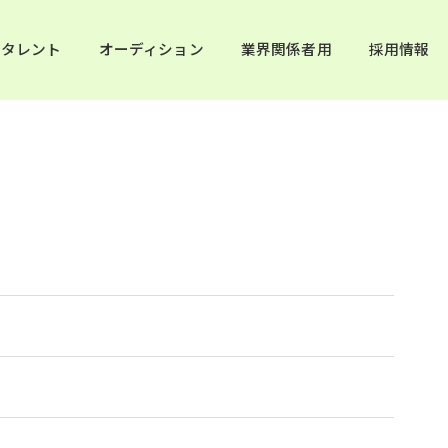
タレント
オーディション
業界関係者用
採用情報
日