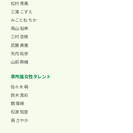
松村 秀美
三浦 こずえ
みことね ちか
南山 裕希
三村 杏樹
武藤 寿美
矢内 佑奈
山前 麻緒
準所属女性タレント
佐々木 萌
鈴木 真彩
関 環綺
松波 知里
南 さやか