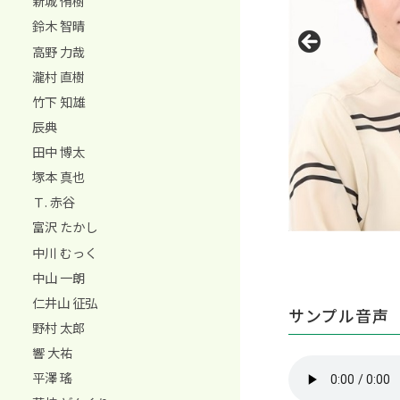
新城 侑樹
鈴木 智晴
高野 力哉
瀧村 直樹
竹下 知雄
辰典
田中 博太
塚本 真也
Ｔ. 赤谷
富沢 たかし
中川 むっく
中山 一朗
仁井山 征弘
サンプル音声
野村 太郎
響 大祐
平澤 瑤