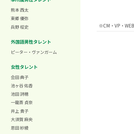
熊本 西太
東郷 優弥
※CM・VP・W
兵野 柾史
外国語男性タレント
ピーター・ヴァンガーム
女性タレント
会田 典子
池ヶ谷 佑香
池田 詩穂
一龍斎 貞奈
井上 貴子
大須賀 麻央
恩田 紗綾