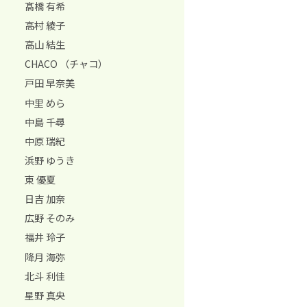
髙橋 有希
高村 綾子
高山 結生
CHACO （チャコ）
戸田 早奈美
中里 めら
中島 千尋
中原 瑞紀
浜野 ゆうき
東 優夏
日吉 加奈
広野 そのみ
福井 玲子
降月 海弥
北斗 利佳
星野 真央