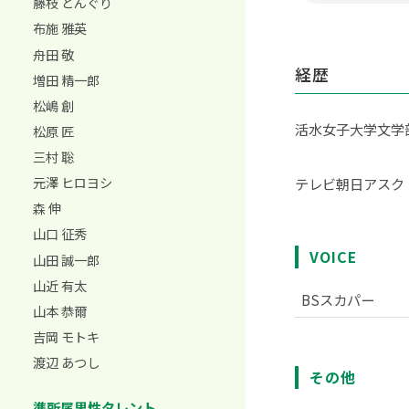
藤枝 どんぐり
布施 雅英
舟田 敬
経歴
増田 精一郎
松嶋 創
活水女子大学文学
松原 匠
三村 聡
元澤 ヒロヨシ
テレビ朝日アスク
森 伸
山口 征秀
VOICE
山田 誠一郎
山近 有太
BSスカパー
山本 恭爾
吉岡 モトキ
渡辺 あつし
その他
準所属男性タレント