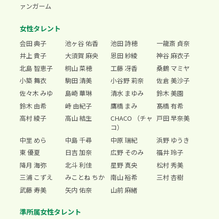
ァンガーム
女性タレント
会田 典子
池ヶ谷 佑香
池田 詩穂
一龍斎 貞奈
井上 貴子
大須賀 麻央
恩田 紗綾
神谷 麻衣子
北島 智恵子
桐山 菜穂
工藤 冴香
桑鶴 マミヤ
小築 舞衣
駒田 清美
小谷野 莉奈
佐倉 美沙子
佐々木 みゆ
島崎 華琳
清水 まゆみ
鈴木 美園
鈴木 由希
峙 由紀子
鷹橋 まみ
髙橋 有希
高村 綾子
高山 結生
CHACO （チャ
戸田 早奈美
コ）
中里 めら
中島 千尋
中原 瑞紀
浜野 ゆうき
東 優夏
日吉 加奈
広野 そのみ
福井 玲子
降月 海弥
北斗 利佳
星野 真央
松村 秀美
三浦 こずえ
みことね ちか
南山 裕希
三村 杏樹
武藤 寿美
矢内 佑奈
山前 麻緒
準所属女性タレント