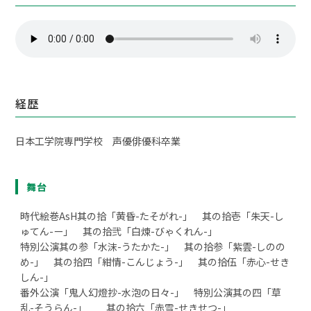
経歴
日本工学院専門学校 声優俳優科卒業
舞台
時代絵巻AsH其の拾「黄昏-たそがれ-」 其の拾壱「朱天-し
ゅてん-ー」 其の拾弐「白煉-びゃくれん-」
特別公演其の参「水沫-うたかた-」 其の拾参「紫雲-しのの
め-」 其の拾四「紺情-こんじょう-」 其の拾伍「赤心-せき
しん-」
番外公演「鬼人幻燈抄-水泡の日々-」 特別公演其の四「草
乱-そうらん-」 其の拾六「赤雪-せきせつ-」