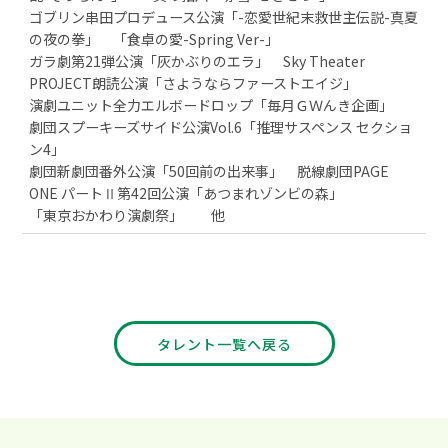
ゴブリン串田プロデュース公演「-恋愛世紀末救世主伝説-真夏
の夜の拳」 「食卓の愛-Spring Ver-」
ガラ劇第21弾公演「灰かぶりのエラ」 Sky Theater
PROJECT朗読公演「さようならファーストエイジ」
演劇ユニット全力エルボードロップ「毎月ＧＷんき企画」
劇団スプーキーズサイド公演Vol.6「推理サスペンス セクショ
ン4」
劇団新劇団番外公演「50回前の出来事」 脱線劇団PAGE
ONE パートⅡ第42回公演「あつまれゾンビの森」
「東京おかわり演劇祭」 他
タレント一覧へ戻る