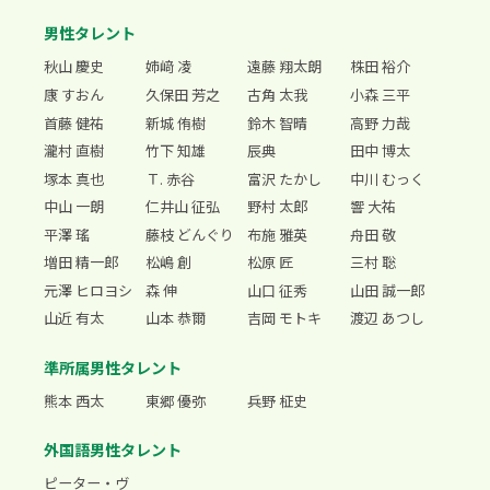
男性タレント
秋山 慶史
姉﨑 凌
遠藤 翔太朗
株田 裕介
康 すおん
久保田 芳之
古角 太我
小森 三平
首藤 健祐
新城 侑樹
鈴木 智晴
高野 力哉
瀧村 直樹
竹下 知雄
辰典
田中 博太
塚本 真也
Ｔ. 赤谷
富沢 たかし
中川 むっく
中山 一朗
仁井山 征弘
野村 太郎
響 大祐
平澤 瑤
藤枝 どんぐり
布施 雅英
舟田 敬
増田 精一郎
松嶋 創
松原 匠
三村 聡
元澤 ヒロヨシ
森 伸
山口 征秀
山田 誠一郎
山近 有太
山本 恭爾
吉岡 モトキ
渡辺 あつし
準所属男性タレント
熊本 西太
東郷 優弥
兵野 柾史
外国語男性タレント
ピーター・ヴ