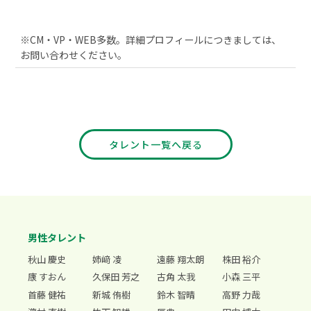
※CM・VP・WEB多数。詳細プロフィールにつきましては、
お問い合わせください。
タレント一覧へ戻る
男性タレント
秋山 慶史
姉﨑 凌
遠藤 翔太朗
株田 裕介
康 すおん
久保田 芳之
古角 太我
小森 三平
首藤 健祐
新城 侑樹
鈴木 智晴
高野 力哉