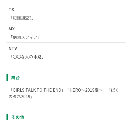
TX
「記憶捜査3」
MX
「劇団スフィア」
NTV
「〇〇な人の末路」
舞台
「GIRLS TALK TO THE END」「HERO～2019夏～」「ぼく
のタネ2019」
その他