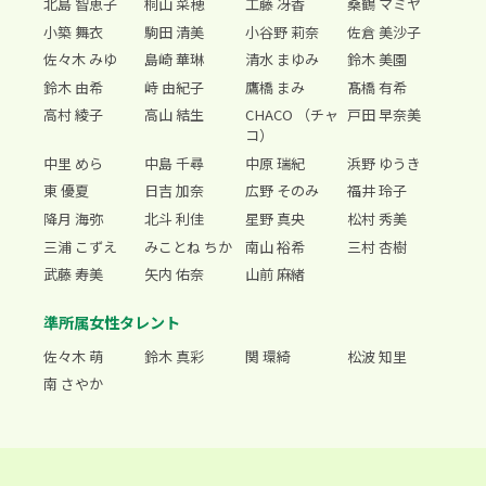
北島 智恵子
桐山 菜穂
工藤 冴香
桑鶴 マミヤ
小築 舞衣
駒田 清美
小谷野 莉奈
佐倉 美沙子
佐々木 みゆ
島崎 華琳
清水 まゆみ
鈴木 美園
鈴木 由希
峙 由紀子
鷹橋 まみ
髙橋 有希
高村 綾子
高山 結生
CHACO （チャ
戸田 早奈美
コ）
中里 めら
中島 千尋
中原 瑞紀
浜野 ゆうき
東 優夏
日吉 加奈
広野 そのみ
福井 玲子
降月 海弥
北斗 利佳
星野 真央
松村 秀美
三浦 こずえ
みことね ちか
南山 裕希
三村 杏樹
武藤 寿美
矢内 佑奈
山前 麻緒
準所属女性タレント
佐々木 萌
鈴木 真彩
関 環綺
松波 知里
南 さやか