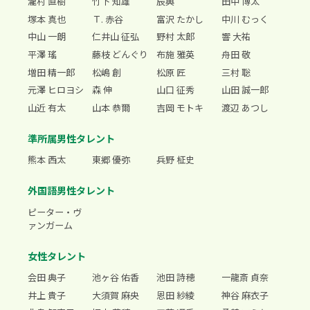
瀧村 直樹
竹下 知雄
辰典
田中 博太
塚本 真也
Ｔ. 赤谷
富沢 たかし
中川 むっく
中山 一朗
仁井山 征弘
野村 太郎
響 大祐
平澤 瑤
藤枝 どんぐり
布施 雅英
舟田 敬
増田 精一郎
松嶋 創
松原 匠
三村 聡
元澤 ヒロヨシ
森 伸
山口 征秀
山田 誠一郎
山近 有太
山本 恭爾
吉岡 モトキ
渡辺 あつし
準所属男性タレント
熊本 西太
東郷 優弥
兵野 柾史
外国語男性タレント
ピーター・ヴ
ァンガーム
女性タレント
会田 典子
池ヶ谷 佑香
池田 詩穂
一龍斎 貞奈
井上 貴子
大須賀 麻央
恩田 紗綾
神谷 麻衣子