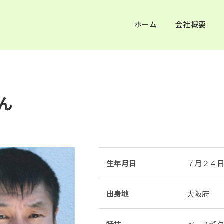
ホーム
会社概要
ん
生年月日
７月２４
出身地
大阪府
特技
ベースギ