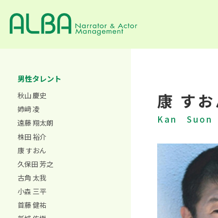
男性タレント
康 すお
秋山 慶史
姉﨑 凌
Kan Suon
遠藤 翔太朗
株田 裕介
康 すおん
久保田 芳之
古角 太我
小森 三平
首藤 健祐