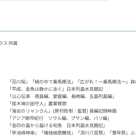
ウス 所属
「荘川桜」「緑の中で乗馬療法」「広がれ！～乗馬療法～」森
「平成、金魚は静かに泳ぐ」日本列島水見聞記
「以心伝承 徳島編、愛媛編、長崎編、五島列島編」
「尾木場の田守人」農業賛歌
「海女のリャンさん」(原村政樹：監督) 長編記録映画
「アジア朝市紀行 ソウル編、プサン編、バリ編」
「金印の島から届ける旬魚 日本列島水見聞記」
「早池峰神楽」「檜枝岐歌舞伎」「深川八宮祭」「豊年祭」ふ