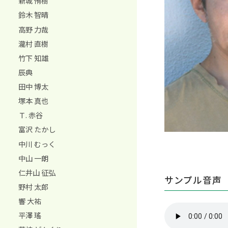
新城 侑樹
鈴木 智晴
高野 力哉
瀧村 直樹
竹下 知雄
辰典
田中 博太
塚本 真也
Ｔ. 赤谷
富沢 たかし
中川 むっく
中山 一朗
仁井山 征弘
サンプル音声
野村 太郎
響 大祐
平澤 瑤