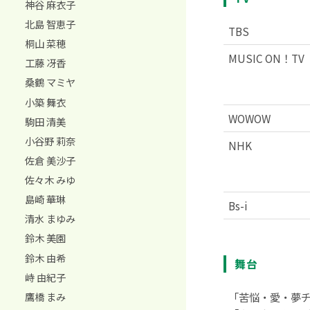
神谷 麻衣子
北島 智恵子
TBS
桐山 菜穂
MUSIC ON！TV
工藤 冴香
桑鶴 マミヤ
小築 舞衣
WOWOW
駒田 清美
小谷野 莉奈
NHK
佐倉 美沙子
佐々木 みゆ
島崎 華琳
Bs-i
清水 まゆみ
鈴木 美園
鈴木 由希
舞台
峙 由紀子
鷹橋 まみ
「苦悩・愛・夢