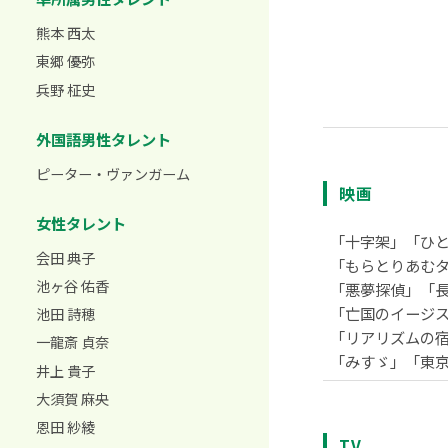
熊本 西太
東郷 優弥
兵野 柾史
外国語男性タレント
ピーター・ヴァンガーム
映画
女性タレント
「十字架」「ひ
会田 典子
「もらとりあむ
池ヶ谷 佑香
「悪夢探偵」「
「亡国のイージス
池田 詩穂
「リアリズムの宿
一龍斎 貞奈
「みすゞ」「東
井上 貴子
大須賀 麻央
恩田 紗綾
TV