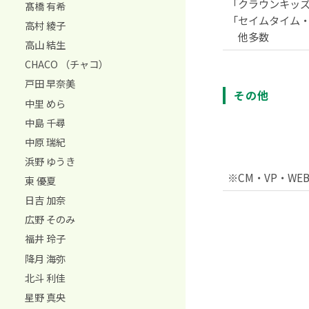
「クラウンキッ
髙橋 有希
「セイムタイム
高村 綾子
他多数
高山 結生
CHACO （チャコ）
戸田 早奈美
その他
中里 めら
中島 千尋
中原 瑞紀
浜野 ゆうき
※CM・VP・W
東 優夏
日吉 加奈
広野 そのみ
福井 玲子
降月 海弥
北斗 利佳
星野 真央