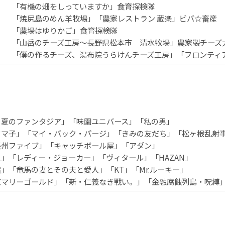
「有機の畑をしっていますか」食育探検隊
「焼尻島のめん羊牧場」「農家レストラン 蔵楽」ビバ☆畜産
「農場はゆりかご」食育探検隊
「山岳のチーズ工房～長野県松本市 清水牧場」農家製チーズ
「僕の作るチーズ、湯布院うらけんチーズ工房」「フロンティ
と夏のファンタジア」「味園ユニバース」「私の男」
タマ子」「マイ・バック・パージ」「きみの友だち」「松ヶ根乱射
長州ファイブ」「キャッチボール屋」「アダン」
」「レディー・ジョーカー」「ヴィタール」「HAZAN」
」「竜馬の妻とその夫と愛人」「KT」「Mr.ルーキー」
京マリーゴールド」「新・仁義なき戦い。」「金融腐蝕列島・呪縛