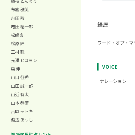
藤枝 どんぐり
布施 雅英
舟田 敬
経歴
増田 精一郎
松嶋 創
ワード・オブ・マ
松原 匠
三村 聡
元澤 ヒロヨシ
VOICE
森 伸
山口 征秀
ナレーション
山田 誠一郎
山近 有太
山本 恭爾
吉岡 モトキ
渡辺 あつし
準所属男性タレント