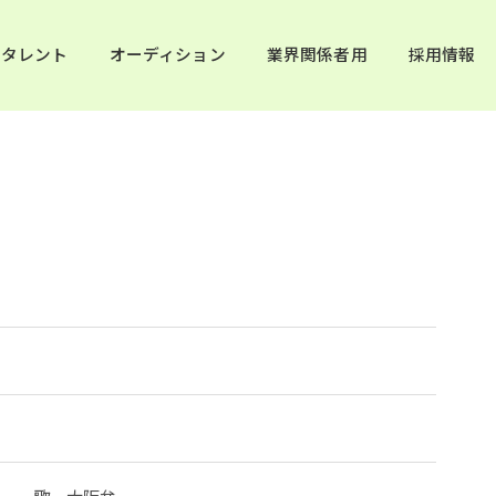
タレント
オーディション
業界関係者用
採用情報
日
ター、歌、大阪弁