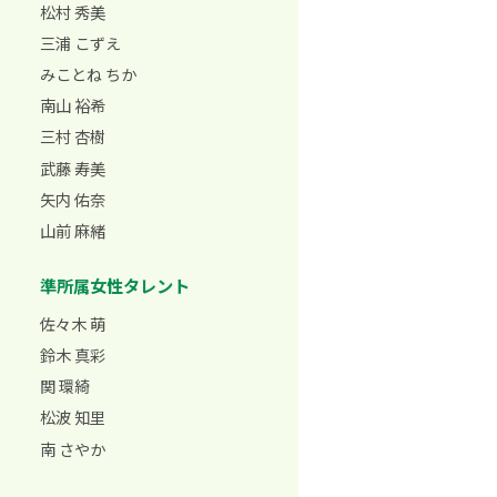
松村 秀美
三浦 こずえ
みことね ちか
南山 裕希
三村 杏樹
武藤 寿美
矢内 佑奈
山前 麻緒
準所属女性タレント
佐々木 萌
鈴木 真彩
関 環綺
松波 知里
南 さやか