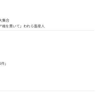
大集合
ア魂を貫いて」われら畜産人
事件」
」