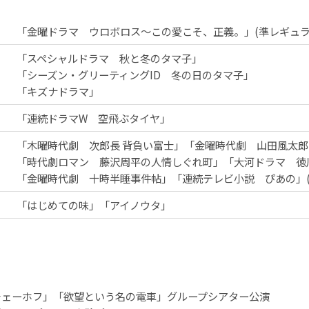
「金曜ドラマ ウロボロス～この愛こそ、正義。」(準レギュラ
「スペシャルドラマ 秋と冬のタマ子」
「シーズン・グリーティングID 冬の日のタマ子」
「キズナドラマ」
「連続ドラマW 空飛ぶタイヤ」
「木曜時代劇 次郎長 背負い富士」「金曜時代劇 山田風太郎
「時代劇ロマン 藤沢周平の人情しぐれ町」「大河ドラマ 徳
「金曜時代劇 十時半睡事件帖」「連続テレビ小説 ぴあの」(
「はじめての味」「アイノウタ」
チェーホフ」「欲望という名の電車」グループシアター公演