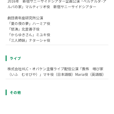
2016年 新宿サニーサイドシアター企画公演「ベルナルダ･ア
ルバの家」マルティリオ役 新宿サニーサイドシアター
劇団青年座研究所公演
「夏の夜の夢」ハーミア役
「怒涛」北里善子役
「からゆきさん」ミユキ役
「三人姉妹」ナターシャ役
ライブ
株式会社HLC・オバケン主催ライブ配信公演「畏怖 咽び家
（いふ むせびや）」マキ役（日本語版）Maria役（英語版）
その他