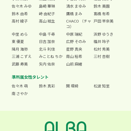
佐々木 みゆ
島崎 華琳
清水 まゆみ
鈴木 美園
鈴木 由希
峙 由紀子
鷹橋 まみ
髙橋 有希
高村 綾子
高山 結生
CHACO （チャ
戸田 早奈美
コ）
中里 めら
中島 千尋
中原 瑞紀
浜野 ゆうき
東 優夏
日吉 加奈
広野 そのみ
福井 玲子
降月 海弥
北斗 利佳
星野 真央
松村 秀美
三浦 こずえ
みことね ちか
南山 裕希
三村 杏樹
武藤 寿美
矢内 佑奈
山前 麻緒
準所属女性タレント
佐々木 萌
鈴木 真彩
関 環綺
松波 知里
南 さやか