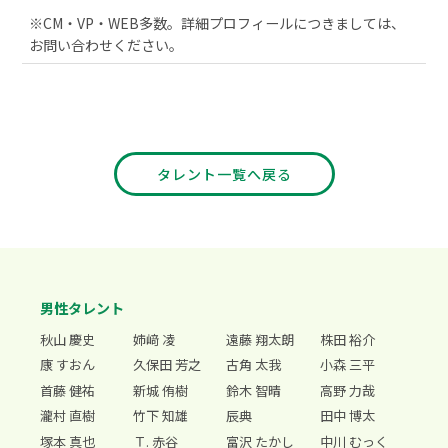
※CM・VP・WEB多数。詳細プロフィールにつきましては、
お問い合わせください。
タレント一覧へ戻る
男性タレント
秋山 慶史
姉﨑 凌
遠藤 翔太朗
株田 裕介
康 すおん
久保田 芳之
古角 太我
小森 三平
首藤 健祐
新城 侑樹
鈴木 智晴
高野 力哉
瀧村 直樹
竹下 知雄
辰典
田中 博太
塚本 真也
Ｔ. 赤谷
富沢 たかし
中川 むっく