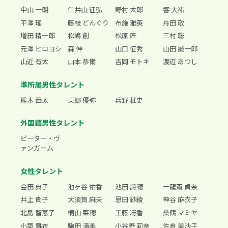
中山 一朗
仁井山 征弘
野村 太郎
響 大祐
平澤 瑤
藤枝 どんぐり
布施 雅英
舟田 敬
増田 精一郎
松嶋 創
松原 匠
三村 聡
元澤 ヒロヨシ
森 伸
山口 征秀
山田 誠一郎
山近 有太
山本 恭爾
吉岡 モトキ
渡辺 あつし
準所属男性タレント
熊本 西太
東郷 優弥
兵野 柾史
外国語男性タレント
ピーター・ヴ
ァンガーム
女性タレント
会田 典子
池ヶ谷 佑香
池田 詩穂
一龍斎 貞奈
井上 貴子
大須賀 麻央
恩田 紗綾
神谷 麻衣子
北島 智恵子
桐山 菜穂
工藤 冴香
桑鶴 マミヤ
小築 舞衣
駒田 清美
小谷野 莉奈
佐倉 美沙子