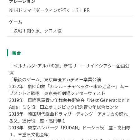
ナレーション
NHKドラマ「ダーウィンが行く！？」PR
ゲーム
「決戦！関ケ原」クロノ役
舞台
「ベルナルダ･アルバの家」新宿サニーサイドシアター企画公
演
「最後のゲーム」東京声優アカデミー卒業公演
2022年 劇団印象「カレル・チャペック〜水の足音〜」ムー
ブメントと歌唱 東京芸術劇場シアターウェスト
2019年 国際児童青少年舞台芸術協会「Next Generation in
Asia」ミク役 国立オリンピック記念青少年総合センター
2018年 韓国現代戯曲ドラマリーディング「アメリカの怒れ
る父」進行役 座・高円寺１
2018年 東京ハンバーグ「KUDAN」ドーシュ役 座・高円寺
１、三重県文化会館