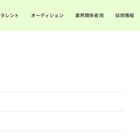
タレント
オーディション
業界関係者用
採用情報
日