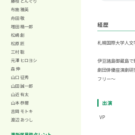
藤枝 どんぐり
布施 雅英
舟田 敬
経歴
増田 精一郎
松嶋 創
札幌国際大学人文
松原 匠
三村 聡
元澤 ヒロヨシ
伊豆諸島御蔵島で
森 伸
劇団俳優座演劇研
山口 征秀
フリー～
山田 誠一郎
山近 有太
出演
山本 恭爾
吉岡 モトキ
VP
渡辺 あつし
準所属男性タレント