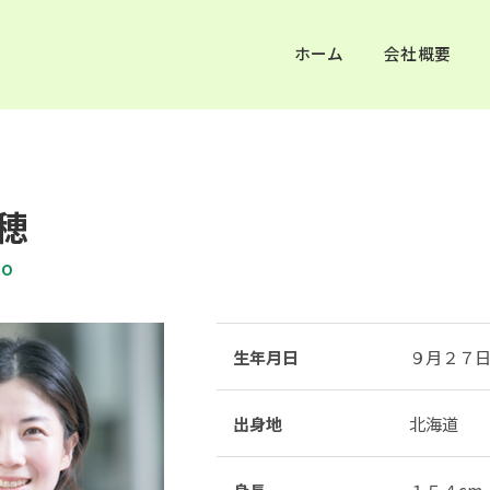
ホーム
会社概要
穂
ho
生年月日
９月２７
出身地
北海道
身長
１５４cm