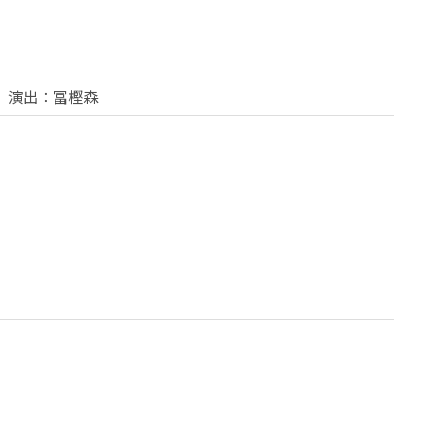
 演出：冨樫森
。