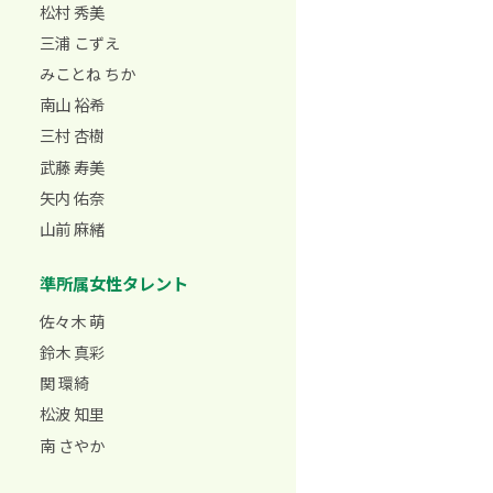
松村 秀美
三浦 こずえ
みことね ちか
南山 裕希
三村 杏樹
武藤 寿美
矢内 佑奈
山前 麻緒
準所属女性タレント
佐々木 萌
鈴木 真彩
関 環綺
松波 知里
南 さやか