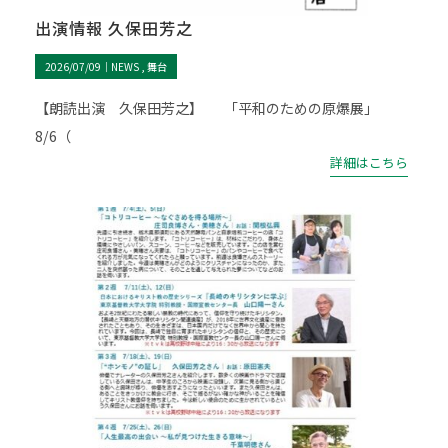
出演情報 久保田芳之
2026/07/09｜
NEWS
舞台
【朗読出演 久保田芳之】 「平和のための原爆展」
8/6（
詳細はこちら