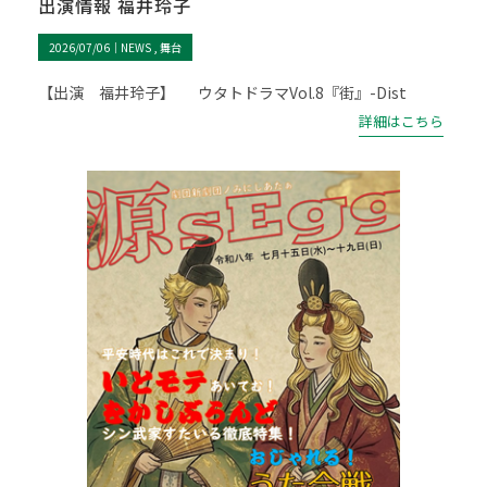
出演情報 福井玲子
2026/07/06｜
NEWS
舞台
【出演 福井玲子】 ウタトドラマVol.8『街』-Dist
詳細はこちら