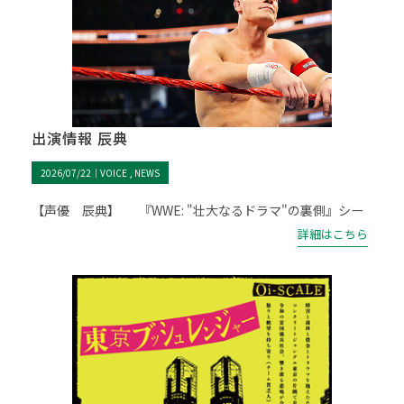
出演情報 辰典
2026/07/22｜
VOICE
NEWS
【声優 辰典】 『WWE: "壮大なるドラマ"の裏側』シー
詳細はこちら