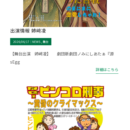
出演情報 姉﨑凌
2026/06/17｜
NEWS
舞台
【舞台出演 姉﨑凌】 劇団新劇団ノみにしあたぁ『源
sEgg
詳細はこちら