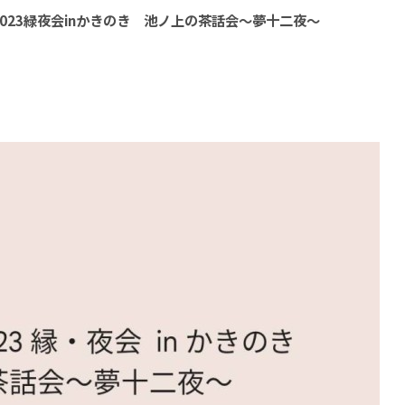
朗2023緑夜会inかきのき 池ノ上の茶話会～夢十二夜～