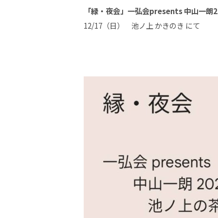
「緑・夜会」一弘会presents 中山一
12/17（日） 池ノ上 かきのき にて