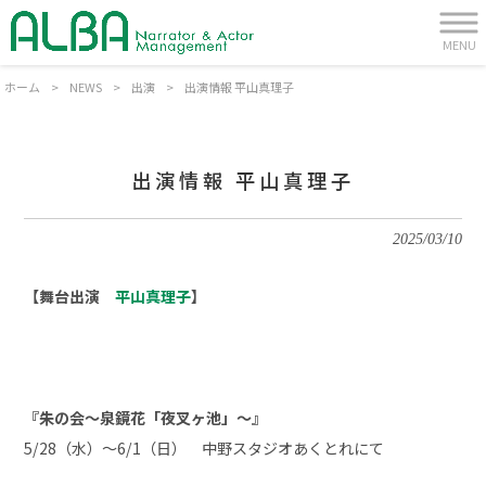
MENU
ホーム
>
NEWS
>
出演
>
出演情報 平山真理子
出演情報 平山真理子
2025/03/10
【舞台出演
平山真理子
】
『朱の会～泉鏡花「夜叉ヶ池」～
』
5/28
（水）～6
/1
（日） 中野スタジオあくとれにて