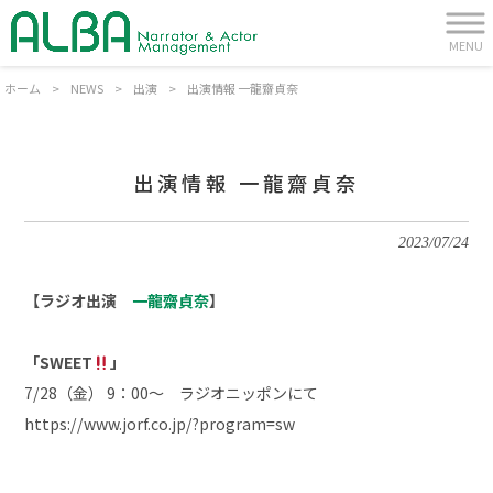
MENU
ホーム
>
NEWS
>
出演
>
出演情報 一龍齋貞奈
出演情報 一龍齋貞奈
2023/07/24
【ラジオ出演
一龍齋貞奈
】
「SWEET
」
7/28（金） 9：00～ ラジオニッポンにて
https://www.jorf.co.jp/?program=sw