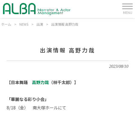
MENU
ホーム
>
NEWS
>
出演
>
出演情報 高野力哉
出演情報 高野力哉
2023/08/10
【日本舞踊
高野力哉
（
林千太郎）
】
「華麗なる彩り小会」
8/18（金） 南大塚ホールにて