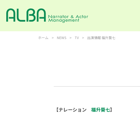
ホーム
>
NEWS
>
TV
>
出演情報 福升葵七
【ナレーション
福升葵七
】