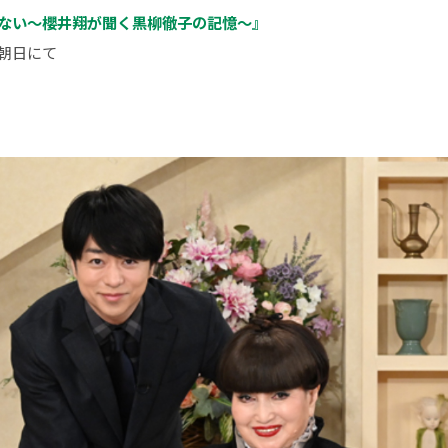
れない～櫻井翔が聞く黒柳徹子の記憶～』
ビ朝日にて