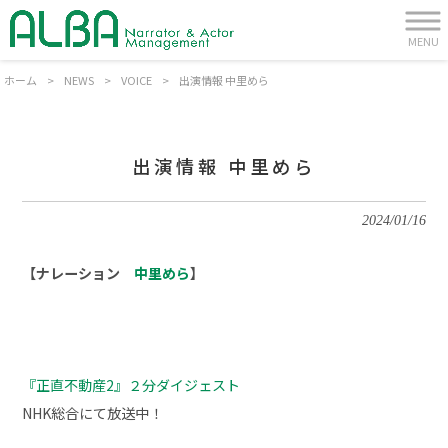
MENU
ホーム
>
NEWS
>
VOICE
>
出演情報 中里めら
出演情報 中里めら
2024/01/16
【ナレーション
中里めら
】
『正直不動産2』２分ダイジェスト
NHK総合にて放送中！